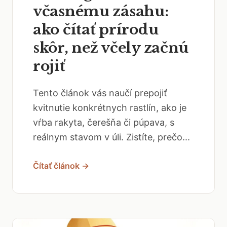
včasnému zásahu:
ako čítať prírodu
skôr, než včely začnú
rojiť
Tento článok vás naučí prepojiť
kvitnutie konkrétnych rastlín, ako je
vŕba rakyta, čerešňa či púpava, s
reálnym stavom v úli. Zistíte, prečo...
Čítať článok →