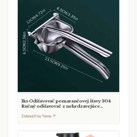
1ks Odšťavovač pomarančovej šťavy 304
Ručný odšťavovač z nehrdzavejúce…
Zobraziť na Temu ↗