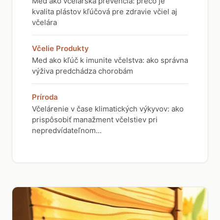
Med ako včelárska prevencia: prečo je
kvalita plástov kľúčová pre zdravie včiel aj
včelára
Včelie Produkty
Med ako kľúč k imunite včelstva: ako správna
výživa predchádza chorobám
Príroda
Včelárenie v čase klimatických výkyvov: ako
prispôsobiť manažment včelstiev pri
nepredvídateľnom...