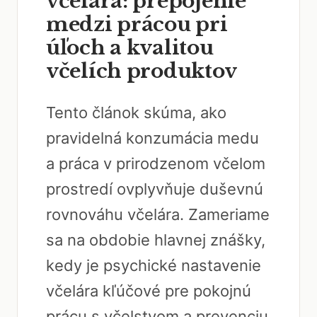
včelára: prepojenie
medzi prácou pri
úľoch a kvalitou
včelích produktov
Tento článok skúma, ako
pravidelná konzumácia medu
a práca v prirodzenom včelom
prostredí ovplyvňuje duševnú
rovnováhu včelára. Zameriame
sa na obdobie hlavnej znášky,
kedy je psychické nastavenie
včelára kľúčové pre pokojnú
prácu s včelstvom a prevenciu