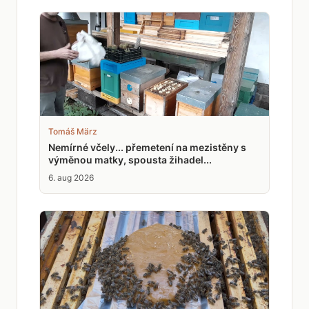
Tomáš März
Nemírné včely... přemetení na mezistěny s
výměnou matky, spousta žihadel...
6. aug 2026