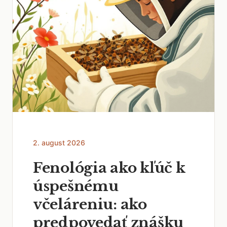
2. august 2026
Fenológia ako kľúč k
úspešnému
včeláreniu: ako
predpovedať znášku