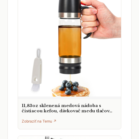
11,83oz sklenená medová nádoba s
čistiacou kefou, dávkovač medu tlačov…
Zobraziť na Temu ↗