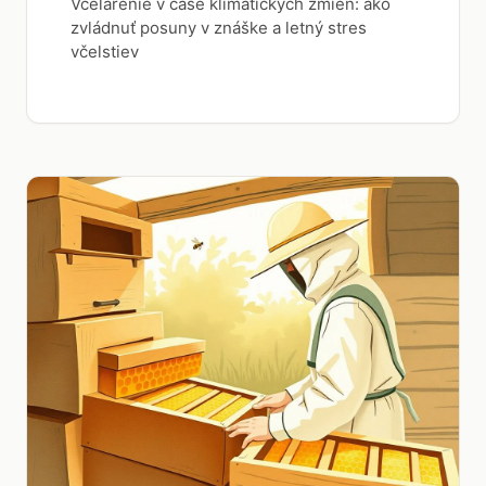
Včelárenie v čase klimatických zmien: ako
zvládnuť posuny v znáške a letný stres
včelstiev