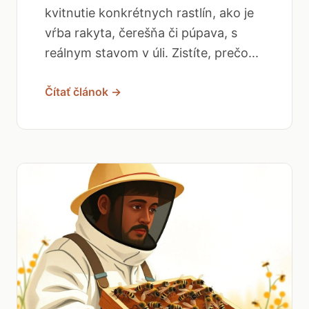
kvitnutie konkrétnych rastlín, ako je
vŕba rakyta, čerešňa či púpava, s
reálnym stavom v úli. Zistíte, prečo...
Čítať článok →