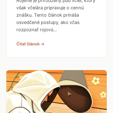
Rojenie je prirodzený pud včiel, ktorý
však včelára pripravuje o cennú
znášku. Tento článok prináša
osvedčené postupy, ako včas
rozpoznať rojovú...
Čítať článok →