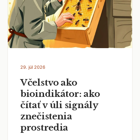
29. júl 2026
Včelstvo ako
bioindikátor: ako
čítať v úli signály
znečistenia
prostredia