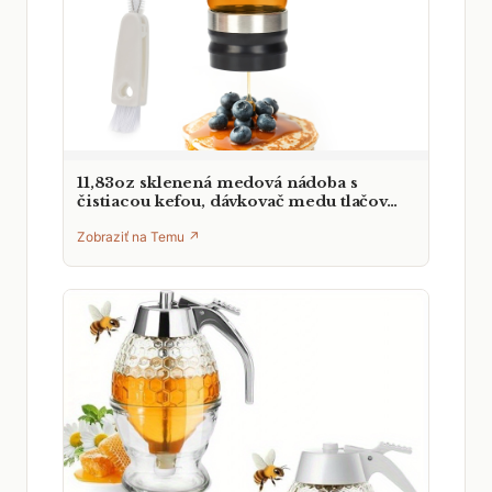
11,83oz sklenená medová nádoba s
čistiacou kefou, dávkovač medu tlačov…
Zobraziť na Temu ↗