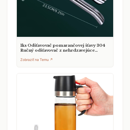
1ks Odšťavovač pomarančovej šťavy 304
Ručný odšťavovač z nehrdzavejúce…
Zobraziť na Temu ↗