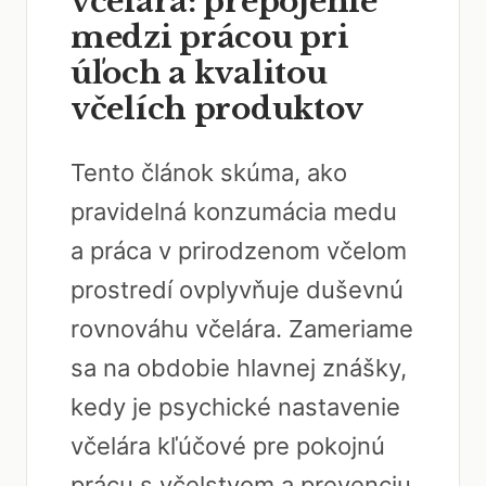
včelára: prepojenie
medzi prácou pri
úľoch a kvalitou
včelích produktov
Tento článok skúma, ako
pravidelná konzumácia medu
a práca v prirodzenom včelom
prostredí ovplyvňuje duševnú
rovnováhu včelára. Zameriame
sa na obdobie hlavnej znášky,
kedy je psychické nastavenie
včelára kľúčové pre pokojnú
prácu s včelstvom a prevenciu