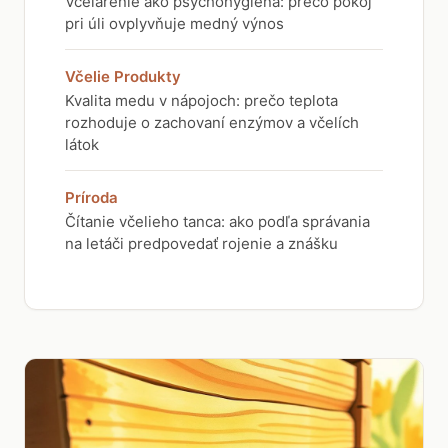
Včelárenie ako psychohygiena: prečo pokoj
pri úli ovplyvňuje medný výnos
Včelie Produkty
Kvalita medu v nápojoch: prečo teplota
rozhoduje o zachovaní enzýmov a včelích
látok
Príroda
Čítanie včelieho tanca: ako podľa správania
na letáči predpovedať rojenie a znášku