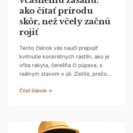
včasnému zásahu:
ako čítať prírodu
skôr, než včely začnú
rojiť
Tento článok vás naučí prepojiť
kvitnutie konkrétnych rastlín, ako je
vŕba rakyta, čerešňa či púpava, s
reálnym stavom v úli. Zistíte, prečo...
Čítať článok →