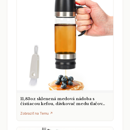
11,83oz sklenená medová nádoba s
čistiacou kefou, dávkovač medu tlačov…
Zobraziť na Temu ↗