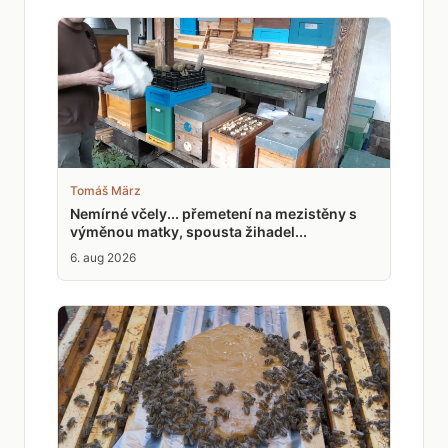
Tomáš März
Nemírné včely... přemetení na mezistěny s
výměnou matky, spousta žihadel...
6. aug 2026