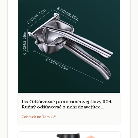
1ks Odšťavovač pomarančovej šťavy 304
Ručný odšťavovač z nehrdzavejúce…
Zobraziť na Temu ↗