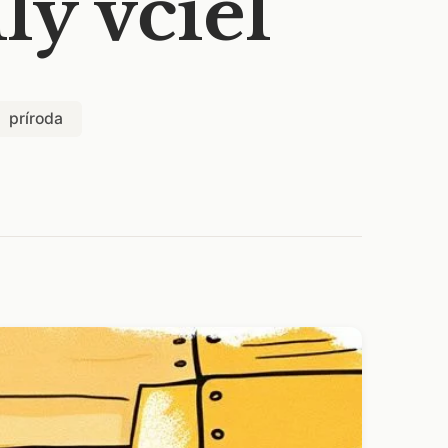
ly včiel
príroda