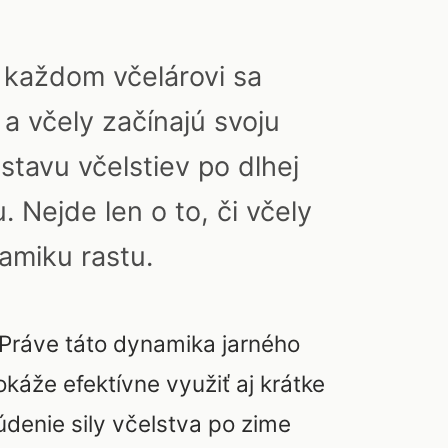
v každom včelárovi sa
a včely začínajú svoju
stavu včelstiev po dlhej
Nejde len o to, či včely
namiku rastu.
? Práve táto dynamika jarného
okáže efektívne využiť aj krátke
denie sily včelstva po zime