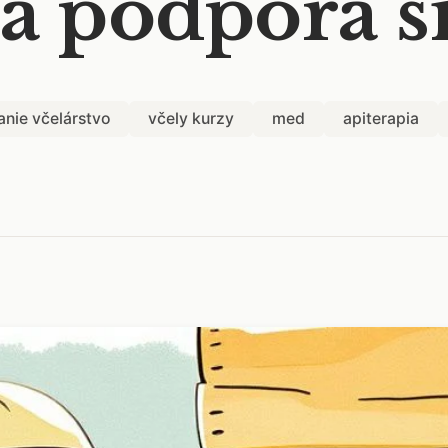
a podpora si
anie včelárstvo
včely kurzy
med
apiterapia