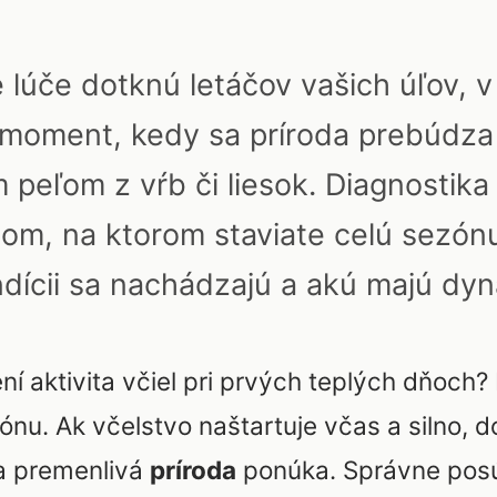
 lúče dotknú letáčov vašich úľov, 
 moment, kedy sa príroda prebúdza 
eľom z vŕb či liesok. Diagnostika 
m, na ktorom staviate celú sezónu. 
kondícii sa nachádzajú a akú majú dy
ení aktivita včiel pri prvých teplých dňoch
ónu. Ak včelstvo naštartuje včas a silno, d
a premenlivá
príroda
ponúka. Správne posú