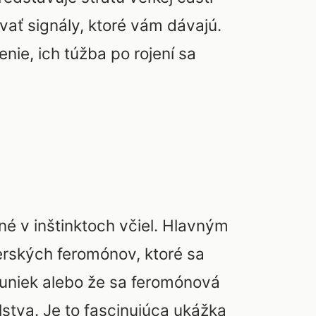
ať signály, ktoré vám dávajú.
nie, ich túžba po rojení sa
né v inštinktoch včiel. Hlavným
erských feromónov, ktoré sa
 buniek alebo že sa feromónová
stva. Je to fascinujúca ukážka