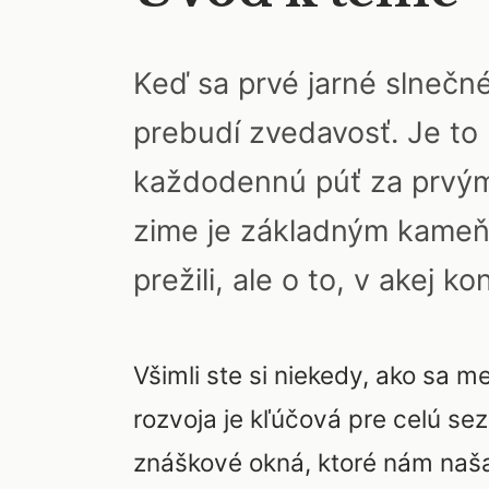
Keď sa prvé jarné slnečné
prebudí zvedavosť. Je to
každodennú púť za prvým p
zime je základným kameňo
prežili, ale o to, v akej 
Všimli ste si niekedy, ako sa m
rozvoja je kľúčová pre celú sez
znáškové okná, ktoré nám naš