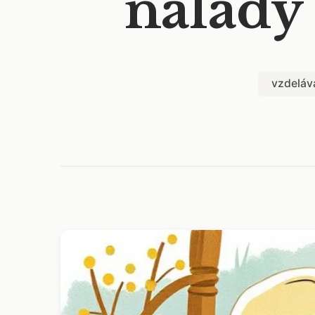
nálady 
vzdeláv