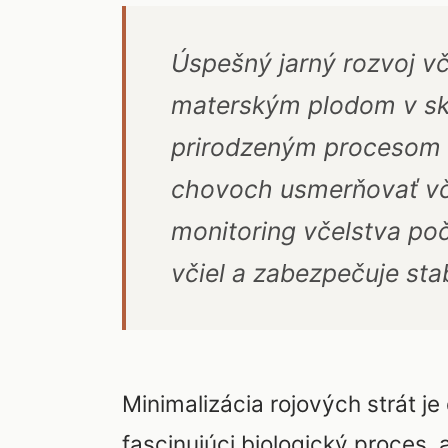
Úspešný jarný rozvoj v
materským plodom v sko
prirodzeným procesom r
chovoch usmerňovať vč
monitoring včelstva poč
včiel a zabezpečuje stab
Minimalizácia rojových strát je
fascinujúci biologický proces, 