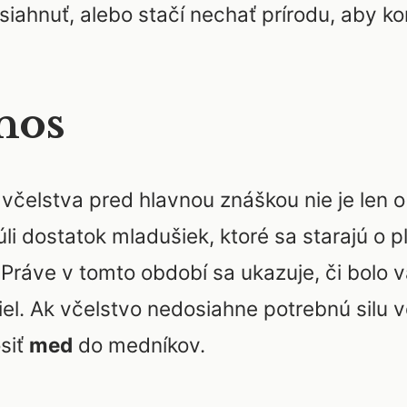
siahnuť, alebo stačí nechať prírodu, aby k
nos
čelstva pred hlavnou znáškou nie je len o 
li dostatok mladušiek, ktoré sa starajú o p
. Práve v tomto období sa ukazuje, či bolo 
l. Ak včelstvo nedosiahne potrebnú silu vč
siť
med
do medníkov.