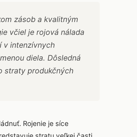
kom zásob a kvalitným
 včiel je rojová nálada
 v intenzívnych
menou diela. Dôsledná
ko straty produkčných
ádnuť. Rojenie je síce
redstavuje stratu veľkej časti