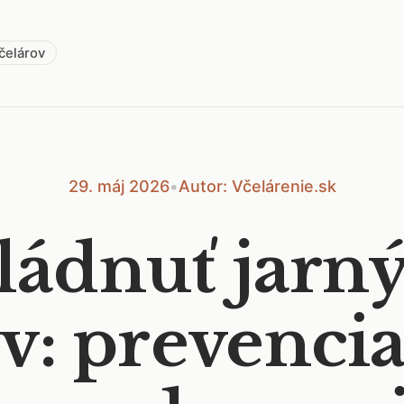
včelárov
29. máj 2026
•
Autor: Včelárenie.sk
ládnuť jarný
ev: prevencia