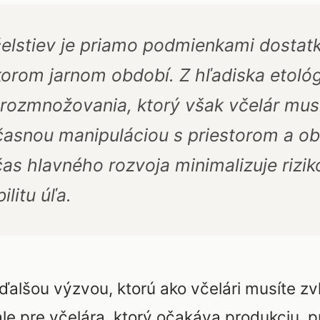
čelstiev je priamo podmienkami dostat
rom jarnom období. Z hľadiska etológie
ozmnožovania, ktorý však včelár musí
asnou manipuláciou s priestorom a ob
as hlavného rozvoja minimalizuje rizi
ilitu úľa.
 ďalšou výzvou, ktorú ako včelári musíte zvl
ale pre včelára, ktorý očakáva produkciu, p