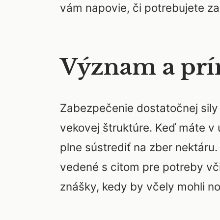
vám napovie, či potrebujete za
Význam a prí
Zabezpečenie dostatočnej sily v
vekovej štruktúre. Keď máte v ú
plne sústrediť na zber nektáru
vedené s citom pre potreby včie
znášky, kedy by včely mohli no