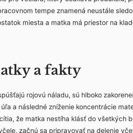
v pracovnom tempe znamená neustále sledov
dostatok miesta a matka má priestor na klade
tky a fakty
púšťajú rojovú náladu, sú hlboko zakorene
 úľa a následné zníženie koncentrácie mat
 cítia, že matka nestíha klásť do všetkých
čele, začnú sa pripravovať na delenie včel