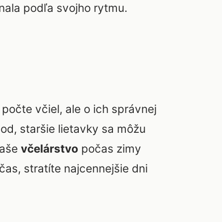
onala podľa svojho rytmu.
počte včiel, ale o ich správnej
lod, staršie lietavky sa môžu
vaše
včelárstvo
počas zimy
as, stratíte najcennejšie dni