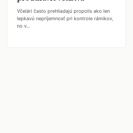
Včelári často prehliadajú propolis ako len
lepkavú nepríjemnosť pri kontrole rámikov,
no v...