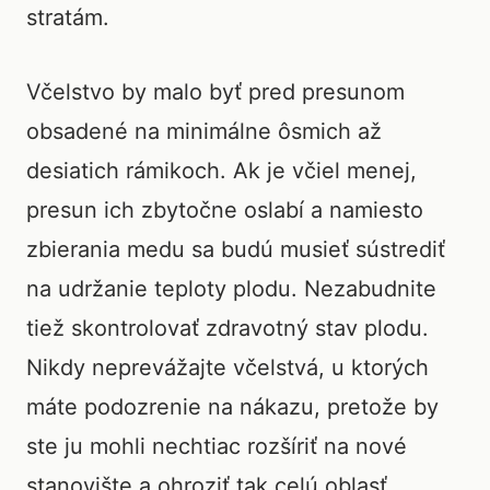
stratám.
Včelstvo by malo byť pred presunom
obsadené na minimálne ôsmich až
desiatich rámikoch. Ak je včiel menej,
presun ich zbytočne oslabí a namiesto
zbierania medu sa budú musieť sústrediť
na udržanie teploty plodu. Nezabudnite
tiež skontrolovať zdravotný stav plodu.
Nikdy neprevážajte včelstvá, u ktorých
máte podozrenie na nákazu, pretože by
ste ju mohli nechtiac rozšíriť na nové
stanovište a ohroziť tak celú oblasť.