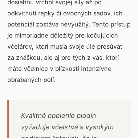
dosiahnu vrchol svojej sily až po
odkvitnutí repky či ovocných sadov, ich
potenciál zostáva nevyužitý. Tento prístup
je mimoriadne dôležitý pre kočujúcich
včelárov, ktorí musia svoje úle presúvať
za znáškou, ale aj pre tých z vás, ktorí
máte včelnice v blízkosti intenzívne
obrábaných polí.
Kvalitné opelenie plodín
vyžaduje včelstvá s vysokým