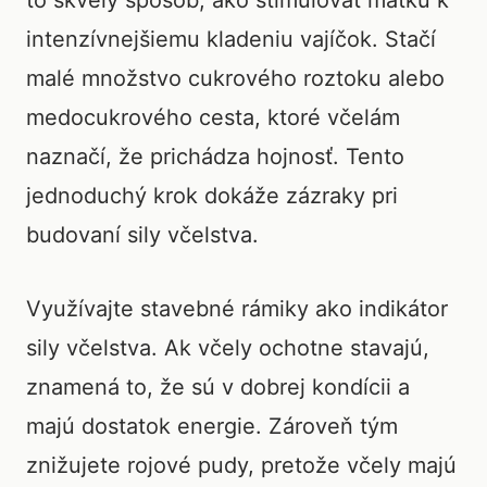
to skvelý spôsob, ako stimulovať matku k
intenzívnejšiemu kladeniu vajíčok. Stačí
malé množstvo cukrového roztoku alebo
medocukrového cesta, ktoré včelám
naznačí, že prichádza hojnosť. Tento
jednoduchý krok dokáže zázraky pri
budovaní sily včelstva.
Využívajte stavebné rámiky ako indikátor
sily včelstva. Ak včely ochotne stavajú,
znamená to, že sú v dobrej kondícii a
majú dostatok energie. Zároveň tým
znižujete rojové pudy, pretože včely majú