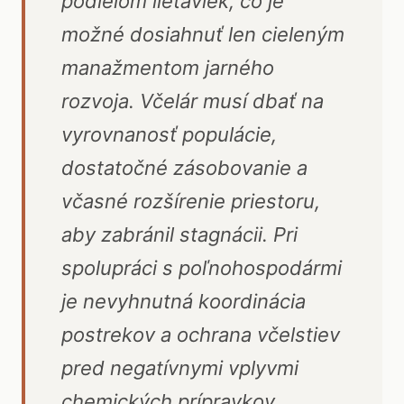
podielom lietaviek, čo je
možné dosiahnuť len cieleným
manažmentom jarného
rozvoja. Včelár musí dbať na
vyrovnanosť populácie,
dostatočné zásobovanie a
včasné rozšírenie priestoru,
aby zabránil stagnácii. Pri
spolupráci s poľnohospodármi
je nevyhnutná koordinácia
postrekov a ochrana včelstiev
pred negatívnymi vplyvmi
chemických prípravkov.