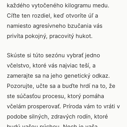
každého vytočeného kilogramu medu.
Cíťte ten rozdiel, keď otvoríte úľ a
namiesto agresívneho bzučania vás
privíta pokojný, pracovitý hukot.
Skúste si túto sezónu vybrať jedno
včelstvo, ktoré vás najviac teší, a
zamerajte sa na jeho genetický odkaz.
Pozorujte, učte sa a buďte hrdí na to, že
ste súčasťou procesu, ktorý pomáha
včelám prosperovať. Príroda vám to vráti v
podobe silných, zdravých rodín, ktoré
budú vašou pýchou. Nech je vaša