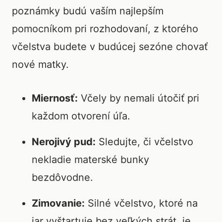
poznámky budú vaším najlepším
pomocníkom pri rozhodovaní, z ktorého
včelstva budete v budúcej sezóne chovať
nové matky.
Miernosť:
Včely by nemali útočiť pri
každom otvorení úľa.
Nerojivý pud:
Sledujte, či včelstvo
nekladie materské bunky
bezdôvodne.
Zimovanie:
Silné včelstvo, ktoré na
jar vyštartuje bez veľkých strát, je