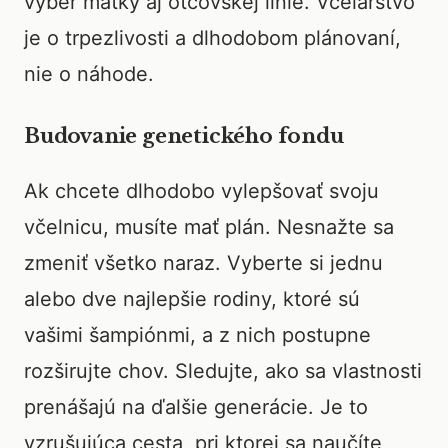
výber matky aj otcovskej línie. Včelárstvo
je o trpezlivosti a dlhodobom plánovaní,
nie o náhode.
Budovanie genetického fondu
Ak chcete dlhodobo vylepšovať svoju
včelnicu, musíte mať plán. Nesnažte sa
zmeniť všetko naraz. Vyberte si jednu
alebo dve najlepšie rodiny, ktoré sú
vašimi šampiónmi, a z nich postupne
rozširujte chov. Sledujte, ako sa vlastnosti
prenášajú na ďalšie generácie. Je to
vzrušujúca cesta, pri ktorej sa naučíte