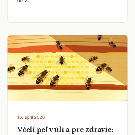
no v...
16. apríl 2026
Včelí peľ v úli a pre zdravie: