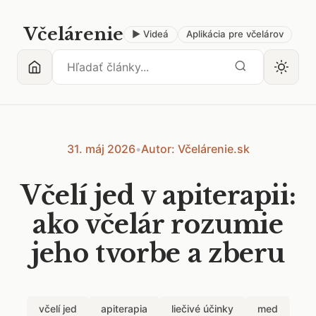
Včelárenie
▶ Videá
Aplikácia pre včelárov
31. máj 2026
•
Autor: Včelárenie.sk
Včelí jed v apiterapii:
ako včelár rozumie
jeho tvorbe a zberu
včelí jed
apiterapia
liečivé účinky
med