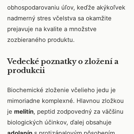
obhospodarovaniu úľov, keďže akýkoľvek
nadmerný stres včelstva sa okamžite
prejavuje na kvalite a množstve
zozbieraného produktu.
Vedecké poznatky o zložení a
produkcii
Biochemické zloženie včelieho jedu je
mimoriadne komplexné. Hlavnou zložkou
je
melitín
, peptid zodpovedný za väčšinu
biologických účinkov, ďalej obsahuje
adolapín
s protizápalovým pôsobením,