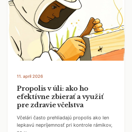
11. apríl 2026
Propolis v úli: ako ho
efektívne zbierať a využiť
pre zdravie včelstva
Včelári často prehliadajú propolis ako len
lepkavú nepríjemnosť pri kontrole rámikov,