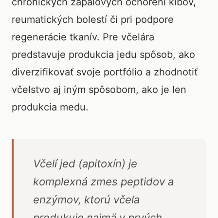
chronických zápalových ochorení kĺbov,
reumatických bolestí či pri podpore
regenerácie tkanív. Pre včelára
predstavuje produkcia jedu spôsob, ako
diverzifikovať svoje portfólio a zhodnotiť
včelstvo aj iným spôsobom, ako je len
produkcia medu.
Včelí jed (apitoxín) je
komplexná zmes peptidov a
enzýmov, ktorú včela
produkuje najmä v prvých