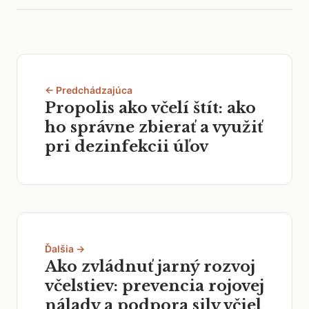
← Predchádzajúca
Propolis ako včelí štít: ako
ho správne zbierať a využiť
pri dezinfekcii úľov
Ďalšia →
Ako zvládnuť jarný rozvoj
včelstiev: prevencia rojovej
nálady a podpora sily včiel