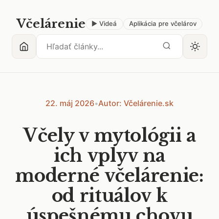
Včelárenie
▶ Videá
Aplikácia pre včelárov
22. máj 2026
•
Autor: Včelárenie.sk
Včely v mytológii a
ich vplyv na
moderné včelárenie:
od rituálov k
úspešnému chovu