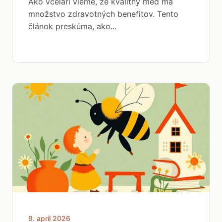
Ako včelári vieme, že kvalitný med má
množstvo zdravotných benefitov. Tento
článok preskúma, ako...
9. apríl 2026