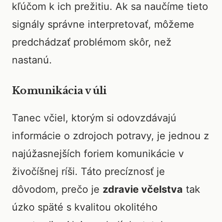
kľúčom k ich prežitiu. Ak sa naučíme tieto
signály správne interpretovať, môžeme
predchádzať problémom skôr, než
nastanú.
Komunikácia v úli
Tanec včiel, ktorým si odovzdávajú
informácie o zdrojoch potravy, je jednou z
najúžasnejších foriem komunikácie v
živočíšnej ríši. Táto precíznosť je
dôvodom, prečo je
zdravie včelstva
tak
úzko späté s kvalitou okolitého