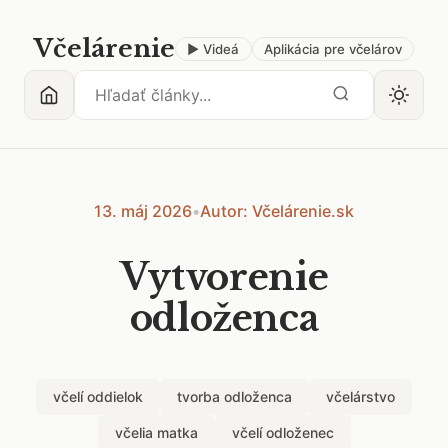
Včelárenie
▶ Videá
Aplikácia pre včelárov
13. máj 2026
•
Autor: Včelárenie.sk
Vytvorenie
odloženca
včelí oddielok
tvorba odloženca
včelárstvo
včelia matka
včelí odloženec