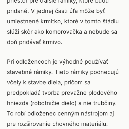
priestor pre ďalšie rámiky, ktoré budú
pridané. V jednej časti úľa môže byť
umiestnené krmítko, ktoré v tomto štádiu
slúži skôr ako komorovačka a nebude sa
doň pridávať krmivo.
Pri odložencoch je výhodné používať
stavebné rámiky. Tieto rámiky podnecujú
včely k stavbe diela, pričom sa
predpokladá tvorba prevažne plodového
hniezda (robotničie dielo) a nie trubčiny.
To robí odloženec cenným nástrojom aj
pre rozširovanie chovného materiálu.