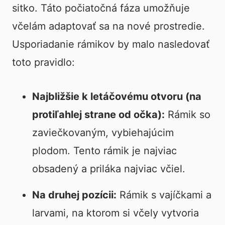
sitko. Táto počiatočná fáza umožňuje
včelám adaptovať sa na nové prostredie.
Usporiadanie rámikov by malo nasledovať
toto pravidlo:
Najbližšie k letáčovému otvoru (na
protiľahlej strane od očka):
Rámik so
zaviečkovaným, vybiehajúcim
plodom. Tento rámik je najviac
obsadený a priláka najviac včiel.
Na druhej pozícii:
Rámik s vajíčkami a
larvami, na ktorom si včely vytvoria