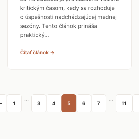
kritickým časom, kedy sa rozhoduje
o úspešnosti nadchádzajúcej mednej
sezóny. Tento článok prináša
praktický...
Čítať článok →
...
...
←
1
3
4
5
6
7
11