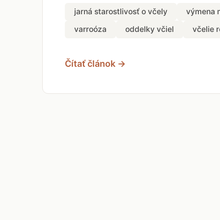
jarná starostlivosť o včely
výmena 
varroóza
oddelky včiel
včelie r
Čítať článok →