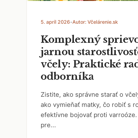
5. apríl 2026
•
Autor: Včelárenie.sk
Komplexný spriev
jarnou starostlivos
včely: Praktické ra
odborníka
Zistite, ako správne starať o včel
ako vymieňať matky, čo robiť s r
efektívne bojovať proti varroóze.
pre...