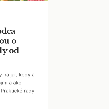
odca
ťou o
dy od
y na jar, kedy a
ojmi a ako
 Praktické rady